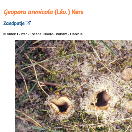
Geopora arenicola
(Lév.) Kers
Zandputje
© Aldert Gutter
-
Locatie: Noord-Brabant
-
Habitus