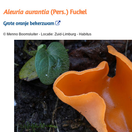
Aleuria aurantia
(Pers.) Fuckel
Grote oranje bekerzwam
© Menno Boomsluiter
-
Locatie: Zuid-Limburg
-
Habitus