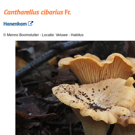
Cantharellus cibarius
Fr.
Hanenkam
© Menno Boomsluiter
-
Locatie: Veluwe
-
Habitus