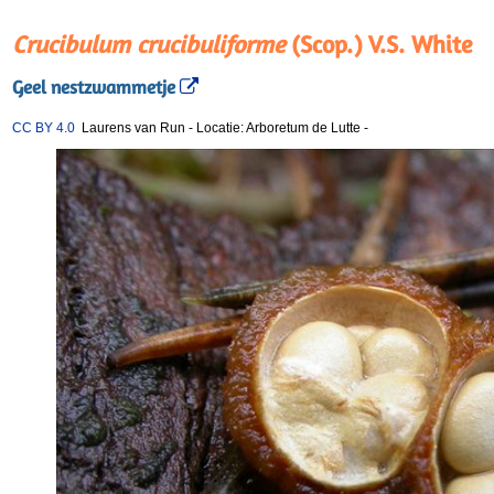
Crucibulum crucibuliforme
(Scop.) V.S. White
Geel nestzwammetje
CC BY 4.0
Laurens van Run
-
Locatie: Arboretum de Lutte
-