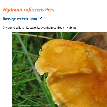
Hydnum rufescens
Pers.
Rossige stekelzwam
© Hannie Wijers
-
Locatie: Leuvenheimse Beek
-
Habitus