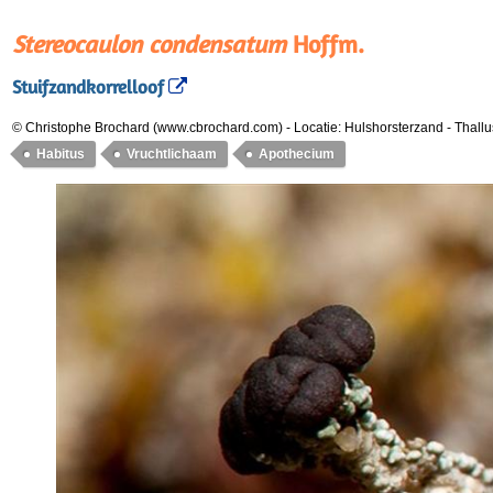
Stereocaulon condensatum
Hoffm.
Stuifzandkorrelloof
© Christophe Brochard (www.cbrochard.com)
-
Locatie: Hulshorsterzand
-
Thallu
Habitus
Vruchtlichaam
Apothecium