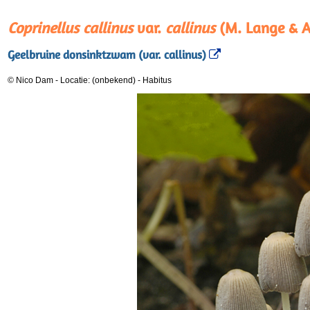
Coprinellus callinus
var.
callinus
(M. Lange & A.
Geelbruine donsinktzwam (var. callinus)
© Nico Dam
-
Locatie: (onbekend)
-
Habitus