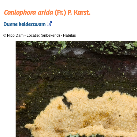
Coniophora arida
(Fr.) P. Karst.
Dunne kelderzwam
© Nico Dam
-
Locatie: (onbekend)
-
Habitus