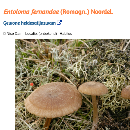
Entoloma fernandae
(Romagn.) Noordel.
Gewone heidesatijnzwam
© Nico Dam
-
Locatie: (onbekend)
-
Habitus