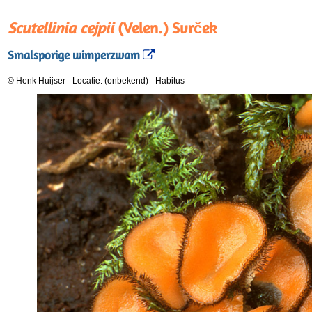
Scutellinia cejpii
(Velen.) Svrček
Smalsporige wimperzwam
© Henk Huijser
-
Locatie: (onbekend)
-
Habitus