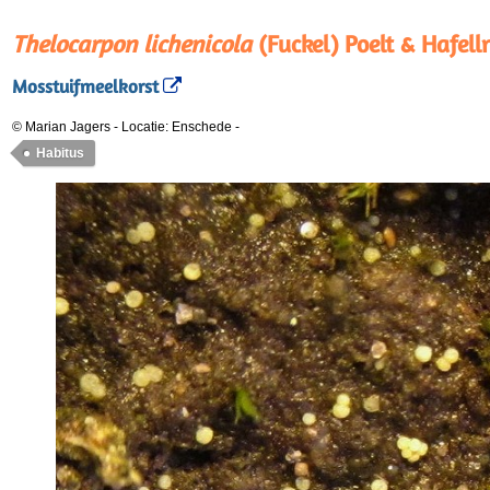
Thelocarpon lichenicola
(Fuckel) Poelt & Hafell
Mosstuifmeelkorst
© Marian Jagers
-
Locatie: Enschede
-
Habitus