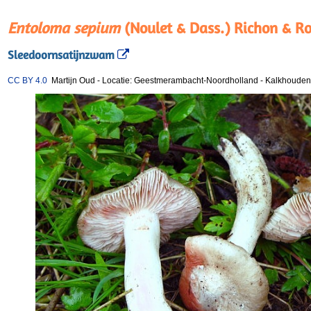
Entoloma sepium
(Noulet & Dass.) Richon & R
Sleedoornsatijnzwam
CC BY 4.0
Martijn Oud
-
Locatie: Geestmerambacht-Noordholland
-
Kalkhoudend