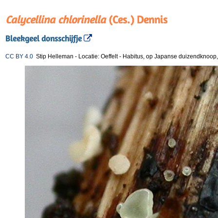
Calycellina chlorinella
(Ces.) Dennis
Bleekgeel donsschijfje
CC BY 4.0
Stip Helleman
-
Locatie: Oeffelt
-
Habitus, op Japanse duizendknoop, 