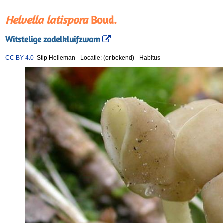
Helvella latispora
Boud.
Witstelige zadelkluifzwam
CC BY 4.0
Stip Helleman
-
Locatie: (onbekend)
-
Habitus