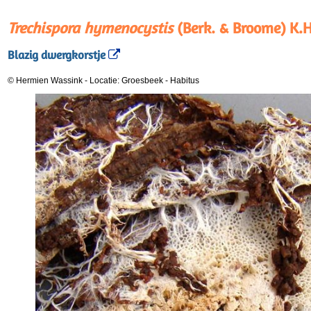
Trechispora hymenocystis
(Berk. & Broome) K.H
Blazig dwergkorstje
© Hermien Wassink
-
Locatie: Groesbeek
-
Habitus