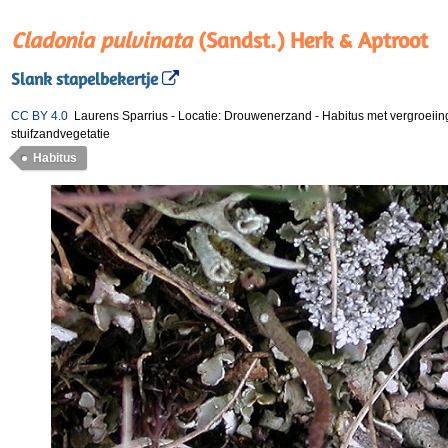
Cladonia pulvinata
(Sandst.) Herk & Aptroot
Slank stapelbekertje
CC BY 4.0
Laurens Sparrius
-
Locatie: Drouwenerzand
-
Habitus met vergroeiing
stuifzandvegetatie
Habitus