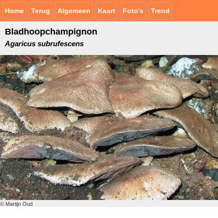
Home
Terug
Algemeen
Kaart
Foto's
Trend
Bladhoopchampignon
Agaricus subrufescens
© Martijn Oud