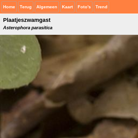
Home
Terug
Algemeen
Kaart
Foto's
Trend
Plaatjeszwamgast
Asterophora parasitica