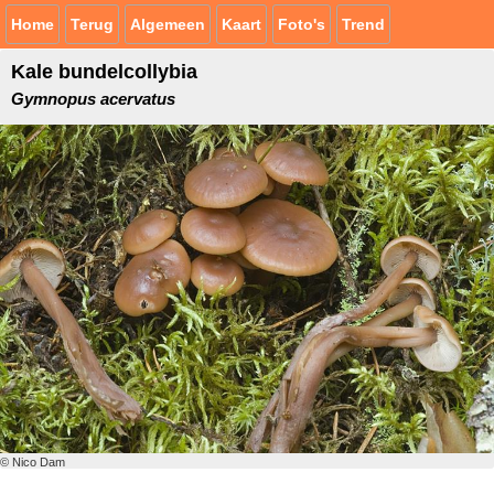
Home
Terug
Algemeen
Kaart
Foto's
Trend
Kale bundelcollybia
Gymnopus acervatus
© Nico Dam