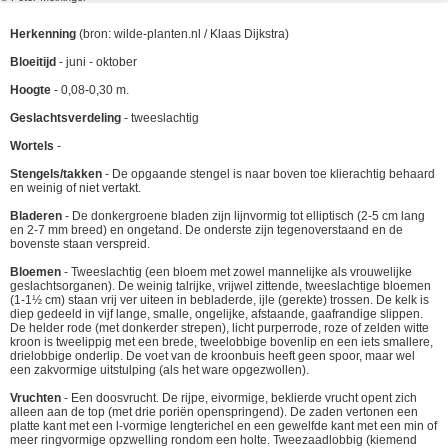
Herkenning
(bron: wilde-planten.nl / Klaas Dijkstra)
Bloeitijd
- juni - oktober
Hoogte
- 0,08-0,30 m.
Geslachtsverdeling
- tweeslachtig
Wortels
-
Stengels/takken
- De opgaande stengel is naar boven toe klierachtig behaard
en weinig of niet vertakt.
Bladeren
- De donkergroene bladen zijn lijnvormig tot elliptisch (2-5 cm lang
en 2-7 mm breed) en ongetand. De onderste zijn tegenoverstaand en de
bovenste staan verspreid.
Bloemen
- Tweeslachtig (een bloem met zowel mannelijke als vrouwelijke
geslachtsorganen). De weinig talrijke, vrijwel zittende, tweeslachtige bloemen
(1-1½ cm) staan vrij ver uiteen in bebladerde, ijle (gerekte) trossen. De kelk is
diep gedeeld in vijf lange, smalle, ongelijke, afstaande, gaafrandige slippen.
De helder rode (met donkerder strepen), licht purperrode, roze of zelden witte
kroon is tweelippig met een brede, tweelobbige bovenlip en een iets smallere,
drielobbige onderlip. De voet van de kroonbuis heeft geen spoor, maar wel
een zakvormige uitstulping (als het ware opgezwollen).
Vruchten
- Een doosvrucht. De rijpe, eivormige, beklierde vrucht opent zich
alleen aan de top (met drie poriën openspringend). De zaden vertonen een
platte kant met een l-vormige lengterichel en een gewelfde kant met een min of
meer ringvormige opzwelling rondom een holte. Tweezaadlobbig (kiemend