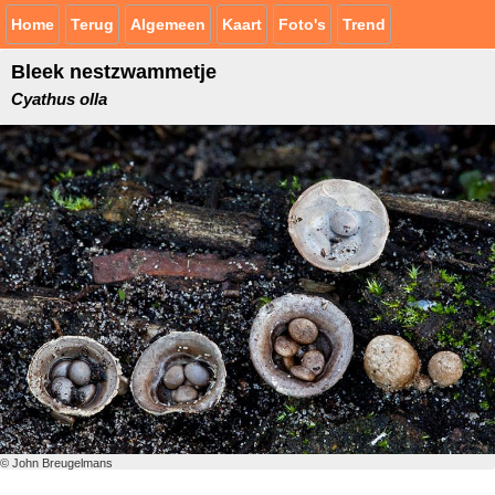
Home
Terug
Algemeen
Kaart
Foto's
Trend
Bleek nestzwammetje
Cyathus olla
© John Breugelmans