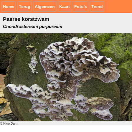
Home
Terug
Algemeen
Kaart
Foto's
Trend
Paarse korstzwam
Chondrostereum purpureum
© Nico Dam