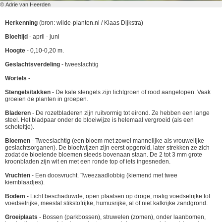
© Adrie van Heerden
Herkenning
(bron: wilde-planten.nl / Klaas Dijkstra)
Bloeitijd
- april - juni
Hoogte
- 0,10-0,20 m.
Geslachtsverdeling
- tweeslachtig
Wortels
-
Stengels/takken
- De kale stengels zijn lichtgroen of rood aangelopen. Vaak
groeien de planten in groepen.
Bladeren
- De rozetbladeren zijn ruitvormig tot eirond. Ze hebben een lange
steel. Het bladpaar onder de bloeiwijze is helemaal vergroeid (als een
schoteltje).
Bloemen
- Tweeslachtig (een bloem met zowel mannelijke als vrouwelijke
geslachtsorganen). De bloeiwijzen zijn eerst opgerold, later strekken ze zich
zodat de bloeiende bloemen steeds bovenaan staan. De 2 tot 3 mm grote
kroonbladen zijn wit en met een ronde top of iets ingesneden.
Vruchten
- Een doosvrucht. Tweezaadlobbig (kiemend met twee
kiemblaadjes).
Bodem
- Licht beschaduwde, open plaatsen op droge, matig voedselrijke tot
voedselrijke, meestal stikstofrijke, humusrijke, al of niet kalkrijke zandgrond.
Groeiplaats
- Bossen (parkbossen), struwelen (zomen), onder laanbomen,