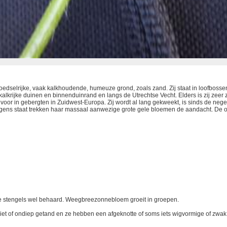
edselrijke, vaak kalkhoudende, humeuze grond, zoals zand. Zij staat in loofbossen,
rijke duinen en binnenduinrand en langs de Utrechtse Vecht. Elders is zij zeer 
or in gebergten in Zuidwest-Europa. Zij wordt al lang gekweekt, is sinds de neg
 ergens staat trekken haar massaal aanwezige grote gele bloemen de aandacht. De 
 de stengels wel behaard. Weegbreezonnebloem groeit in groepen.
, niet of ondiep getand en ze hebben een afgeknotte of soms iets wigvormige of zwa