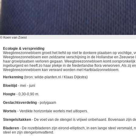
© Koen van Zoest
Ecologie & verspreiding
Weegbreezonnebloem groeit het liefst op niet te donkere plaatsen op vochtige, vo
Weegbreezonnebloem een zeldzame verschijning in de Hollandse en Zeeuwse kalk
haar groeiplaatsen verloren gegaan. Weegbreezonnebloem komt oorspronkelijk vo
ingeburgerd en heeft zo haar plekje in de Nederlandse flora verworven. Als zij
Weegbreezonnebloem kan verward worden met Hartbladzonnebloem.
Herkenning
(bron: wilde-planten.nl / Klaas Dijkstra)
Bloeitijd
- mei - juni
Hoogte
- 0,30-0,90 m.
Geslachtsverdeling
- polygaam
Wortels
- Verdikte horizontale wortels met uitlopers.
Stengels/takken
- De voet van de stengel is vrijwel onbehaard. Bovenaan zijn
Bladeren
- De rozetbladeren zijn eirond-elliptisch, in een lange steel versmald
steel en zijn stengelomvattend.