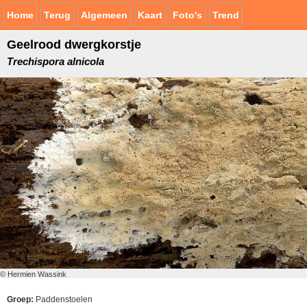
Home
Terug
Algemeen
Kaart
Foto's
Trend
Geelrood dwergkorstje
Trechispora alnicola
© Hermien Wassink
Groep:
Paddenstoelen