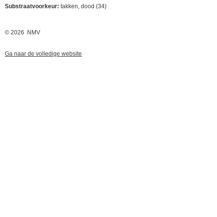
Substraatvoorkeur:
takken, dood (34)
© 2026 NMV
Ga naar de volledige website