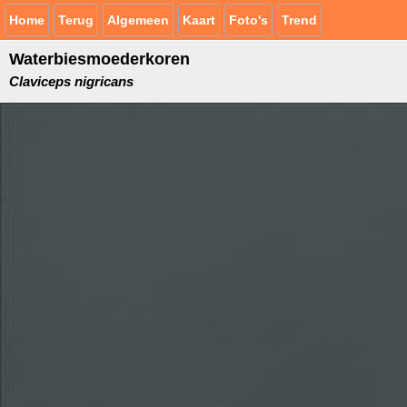
Home
Terug
Algemeen
Kaart
Foto's
Trend
Waterbiesmoederkoren
Claviceps nigricans