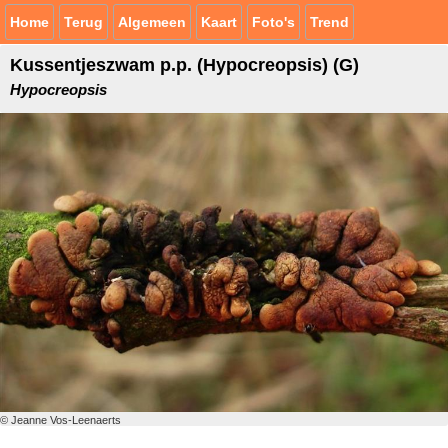
Home
Terug
Algemeen
Kaart
Foto's
Trend
Kussentjeszwam p.p. (Hypocreopsis) (G)
Hypocreopsis
© Jeanne Vos-Leenaerts