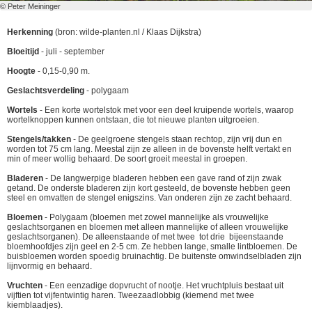
© Peter Meininger
Herkenning
(bron: wilde-planten.nl / Klaas Dijkstra)
Bloeitijd
- juli - september
Hoogte
- 0,15-0,90 m.
Geslachtsverdeling
- polygaam
Wortels
- Een korte wortelstok met voor een deel kruipende wortels, waarop
wortelknoppen kunnen ontstaan, die tot nieuwe planten uitgroeien.
Stengels/takken
- De geelgroene stengels staan rechtop, zijn vrij dun en
worden tot 75 cm lang. Meestal zijn ze alleen in de bovenste helft vertakt en
min of meer wollig behaard. De soort groeit meestal in groepen.
Bladeren
- De langwerpige bladeren hebben een gave rand of zijn zwak
getand. De onderste bladeren zijn kort gesteeld, de bovenste hebben geen
steel en omvatten de stengel enigszins. Van onderen zijn ze zacht behaard.
Bloemen
- Polygaam (bloemen met zowel mannelijke als vrouwelijke
geslachtsorganen en bloemen met alleen mannelijke of alleen vrouwelijke
geslachtsorganen). De alleenstaande of met twee tot drie bijeenstaande
bloemhoofdjes zijn geel en 2-5 cm. Ze hebben lange, smalle lintbloemen. De
buisbloemen worden spoedig bruinachtig. De buitenste omwindselbladen zijn
lijnvormig en behaard.
Vruchten
- Een eenzadige dopvrucht of nootje. Het vruchtpluis bestaat uit
vijftien tot vijfentwintig haren. Tweezaadlobbig (kiemend met twee
kiemblaadjes).