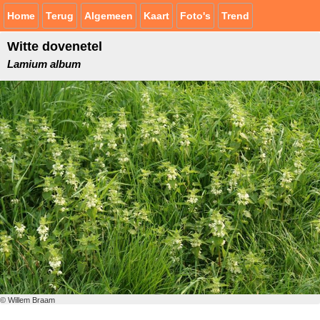
Home
Terug
Algemeen
Kaart
Foto's
Trend
Witte dovenetel
Lamium album
© Willem Braam