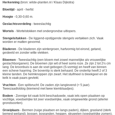
Herkenning
(bron: wilde-planten.nl / Klaas Dijkstra)
Bloeitijd
- april - herfst
Hoogte
- 0,30-0,60 m.
Geslachtsverdeling
- tweeslachtig
Wortels
- Wortelstokken met ondergrondse uitlopers.
Stengels/takken
- De liggend-opstijgende stengels vertakken zich. Vaak
worden er matten gevormd.
Bladeren
- De bladeren zijn wintergroen, hartvormig tot eirond, getand,
gesteeld en zonder witte vlekken.
Bloemen
- Tweeslachtig (een bloem met zowel mannelijke als vrouwelijke
geslachtsorganen). De bloemen zijn wit of heel soms roze. Ze zijn 2 tot 2½ cm
lang. De kroonbuis is aan de voet gebogen (S-vormig) en heeft van binnen
een scheve haarring. De bovenlip is sterk behaard. De onderlip heeft 2 of 3
kleine tanden. De helmknoppen zijn zwart. Het stuifmeel is bleekgeel en de
kelk is vaak paars gevlekt.
Vruchten
- Een splitvrucht. De zaden zijn langlevend (> 5 jaar).
Tweezaadlobbig (kiemend met twee kiemblaadjes).
Bodem
- Zonnige tot vaak licht beschaduwde, vaak iets open plaatsen op
vochtige, voedselrijke tot zeer voedselrijke, vaak omgewerkte grond (allerlei
grondsoorten).
Groeiplaats
- Bermen (ruige plaatsen en langs paden), dijken, grasland (sterk
bemest weiland), bossen, bosranden, heggen, struwelen (voedselrijke zomen),