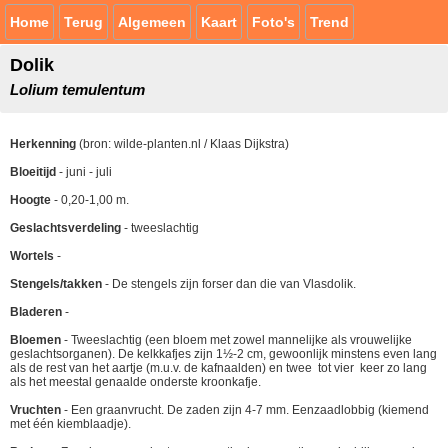
Home
Terug
Algemeen
Kaart
Foto's
Trend
Dolik
Lolium temulentum
Herkenning
(bron: wilde-planten.nl / Klaas Dijkstra)
Bloeitijd
- juni - juli
Hoogte
- 0,20-1,00 m.
Geslachtsverdeling
- tweeslachtig
Wortels
-
Stengels/takken
- De stengels zijn forser dan die van Vlasdolik.
Bladeren
-
Bloemen
- Tweeslachtig (een bloem met zowel mannelijke als vrouwelijke
geslachtsorganen). De kelkkafjes zijn 1½-2 cm, gewoonlijk minstens even lang
als de rest van het aartje (m.u.v. de kafnaalden) en twee tot vier keer zo lang
als het meestal genaalde onderste kroonkafje.
Vruchten
- Een graanvrucht. De zaden zijn 4-7 mm. Eenzaadlobbig (kiemend
met één kiemblaadje).