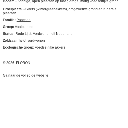
Bodem
- Zonnige, open plaatsen op matig droge, matig voedselrijke grond.
Groeiplaats
- Akkers (wintergraanakkers), omgewerkte grond en ruderale
plaatsen.
Familie:
Poaceae
Groep:
Vaatplanten
Status:
Rode Lijst: Verdwenen uit Nederland
Zeldzaamheid:
verdwenen
Ecologische groep:
voedselrijke akkers
© 2026 FLORON
Ga naar de volledige website