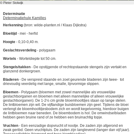
© Pieter Stolwijk
Determinatie
Determinatiehulp Kamilles
Herkenning
(bron: wilde-planten.nl / Klaas Dijkstra)
Bloeitijd
- mei - herfst
Hoogte
- 0,10-0,40 m.
Geslachtsverdeling
- polygaam
Wortels
- Worteldiepte tot 50 cm.
Stengels/takken
- De opstijgende of rechtopstaande stengels zijn vertakt en
glanzend donkergroen.
Bladeren
- De verspreid staande en zoet geurende bladeren zijn twee- tot
drievoudig veerdelig met lange, smalle, lijnvormige slippen.
Bloemen
- Polygaam (bloemen met zowel mannelijke als vrouwelijke
geslachtsorganen en bloemen met alleen mannelijke of alleen vrouwelijke
geslachtsorganen). De 1-2½ cm grote bloemhoofdjes staan op lange stelen.
De lintbloemen zijn wit. De vijftandige buisbloemen zijn geel. Tijdens de bloei
verlengt de bloemhoofdjesbodem zich en wordt kegelvormig, hierdoor buigen
de lintbloemen naar beneden. De bloembodem is hol. De omwindselbladen
hebben geen bruine rand of ze hebben een bruinachtig topje.
Vruchten
- Een eenzadige dopvrucht of nootje. De zaden zijn afgerond en
zwak geribd. Geen vruchtpluis. De zaden zijn langlevend (langer dan vijf jaar).