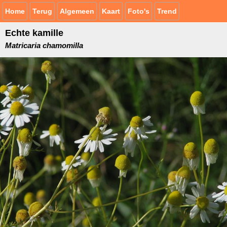
Home
Terug
Algemeen
Kaart
Foto's
Trend
Echte kamille
Matricaria chamomilla