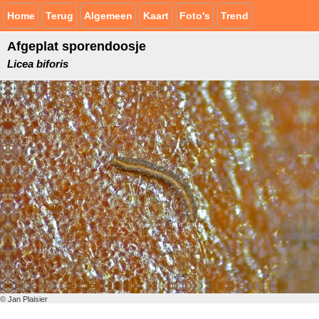
Home
Terug
Algemeen
Kaart
Foto's
Trend
Afgeplat sporendoosje
Licea biforis
© Jan Plaisier