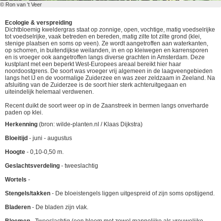
© Ron van 't Veer
Ecologie & verspreiding
Dichtbloemig kweldergras staat op zonnige, open, vochtige, matig voedselrijke
tot voedselrijke, vaak betreden en bereden, matig zilte tot zilte grond (klei,
stenige plaatsen en soms op veen). Ze wordt aangetroffen aan waterkanten,
op schorren, in buitendijkse weilanden, in en op kleiwegen en karrensporen
en is vroeger ook aangetroffen langs diverse grachten in Amsterdam. Deze
kustplant met een beperkt West-Europees areaal bereikt hier haar
noordoostgrens. De soort was vroeger vrij algemeen in de laagveengebieden
langs het IJ en de voormalige Zuiderzee en was zeer zeldzaam in Zeeland. Na
afsluiting van de Zuiderzee is de soort hier sterk achteruitgegaan en
uiteindelijk helemaal verdwenen.
Recent duikt de soort weer op in de Zaanstreek in bermen langs onverharde
paden op klei.
Herkenning
(bron: wilde-planten.nl / Klaas Dijkstra)
Bloeitijd
- juni - augustus
Hoogte
- 0,10-0,50 m.
Geslachtsverdeling
- tweeslachtig
Wortels
-
Stengels/takken
- De bloeistengels liggen uitgespreid of zijn soms opstijgend.
Bladeren
- De bladen zijn vlak.