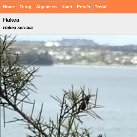
Home
Terug
Algemeen
Kaart
Foto's
Trend
Hakea
Hakea sericea