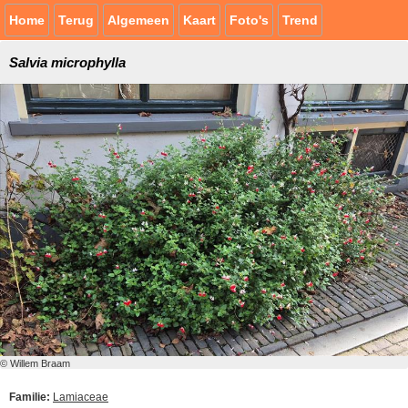
Home
Terug
Algemeen
Kaart
Foto's
Trend
Salvia microphylla
© Willem Braam
Familie:
Lamiaceae