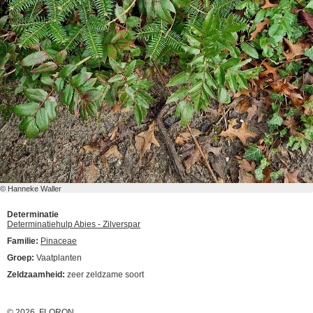
© Hanneke Waller
Determinatie
Determinatiehulp Abies - Zilverspar
Familie:
Pinaceae
Groep:
Vaatplanten
Zeldzaamheid:
zeer zeldzame soort
© 2026 FLORON