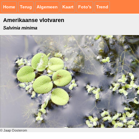
Home
Terug
Algemeen
Kaart
Foto's
Trend
Amerikaanse vlotvaren
Salvinia minima
© Jaap Oosterom