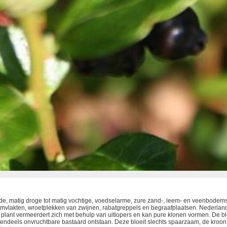
e, matig droge tot matig vochtige, voedselarme, zure zand-, leem- en veenbodems
rmvlakten, wroetplekken van zwijnen, rabatgreppels en begraafplaatsen. Nederlan
e plant vermeerdert zich met behulp van uitlopers en kan pure klonen vormen. De bl
endeels onvruchtbare bastaard ontstaan. Deze bloeit slechts spaarzaam, de kroon