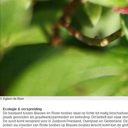
© Egbert de Boer
Ecologie & verspreiding
De bastaard tussen Blauwe en Rode bosbes staat op lichte tot matig beschaduwd
plaats gevonden als graafwerkzaamheden en betreding. Dit betreft dan vaak sto
De soort komt verspreid voor in Zuidoost-Friesland, Overijssel en Gelderland. D
pollen via insecten van Rode bosbes op Blauwe bosbes terecht komt kan de grot