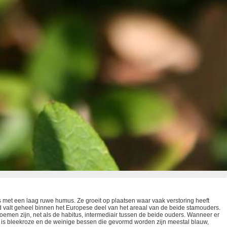
 met een laag ruwe humus. Ze groeit op plaatsen waar vaak verstoring heeft
d valt geheel binnen het Europese deel van het areaal van de beide stamouders.
oemen zijn, net als de habitus, intermediair tussen de beide ouders. Wanneer er
 is bleekroze en de weinige bessen die gevormd worden zijn meestal blauw,