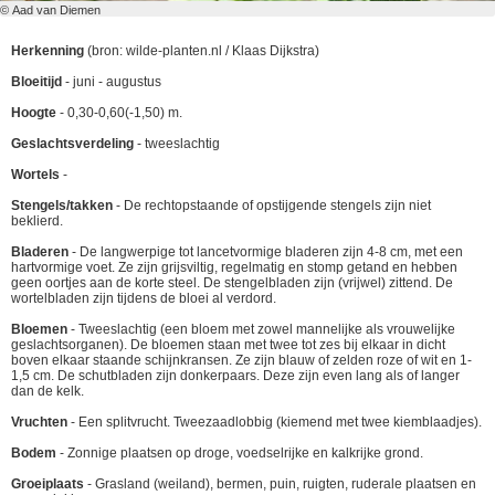
© Aad van Diemen
Herkenning
(bron: wilde-planten.nl / Klaas Dijkstra)
Bloeitijd
- juni - augustus
Hoogte
- 0,30-0,60(-1,50) m.
Geslachtsverdeling
- tweeslachtig
Wortels
-
Stengels/takken
- De rechtopstaande of opstijgende stengels zijn niet
beklierd.
Bladeren
- De langwerpige tot lancetvormige bladeren zijn 4-8 cm, met een
hartvormige voet. Ze zijn grijsviltig, regelmatig en stomp getand en hebben
geen oortjes aan de korte steel. De stengelbladen zijn (vrijwel) zittend. De
wortelbladen zijn tijdens de bloei al verdord.
Bloemen
- Tweeslachtig (een bloem met zowel mannelijke als vrouwelijke
geslachtsorganen). De bloemen staan met twee tot zes bij elkaar in dicht
boven elkaar staande schijnkransen. Ze zijn blauw of zelden roze of wit en 1-
1,5 cm. De schutbladen zijn donkerpaars. Deze zijn even lang als of langer
dan de kelk.
Vruchten
- Een splitvrucht. Tweezaadlobbig (kiemend met twee kiemblaadjes).
Bodem
- Zonnige plaatsen op droge, voedselrijke en kalkrijke grond.
Groeiplaats
- Grasland (weiland), bermen, puin, ruigten, ruderale plaatsen en