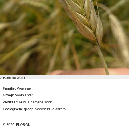
© Hanneke Waller
Familie:
Poaceae
Groep:
Vaatplanten
Zeldzaamheid:
algemene soort
Ecologische groep:
voedselrijke akkers
© 2026 FLORON