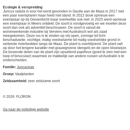
Ecologie & verspreiding
Juncus radula i
s voor het eerst gevonden in Geulle aan de Maas in 2017 met
een paar exemplaren maar hield niet stand. In 2022 dook opnieuw een
exemplaar op bij Grevenbicht maar overleefde ook niet. in 2025 werd opnieuw
een exemplaar in Meers ontdekt. De soort is vorstgevoelig en we moeten deze
soort dan ook als adventief beschouwen. De soort is vanuit de
wolverwerkende industrie bij Verviers met Australisch wol als zaad
meegekomen. Deze rus is te vinden op vrij open, zonnige tot licht
beschaduwde, vochtige, matig voedselarme tot matig voedselrijke grond in
verbrede rivierbedden langs de Maas. De plant is overblijvend. De plant valt
op door het tengere karakter met grauwgroene stengels en de open bloeiwijze.
De bovenste delen van de plant zijn opvallend papilleus (goed te zien met een
loep of binoculair) waarmee ze makkelijk van andere russen uit Australië is te
onderscheiden.
Familie:
Juncaceae
Groep:
Vaatplanten
Zeldzaamheid:
zeer zeldzame soort
© 2026 FLORON
Ga naar de volledige website