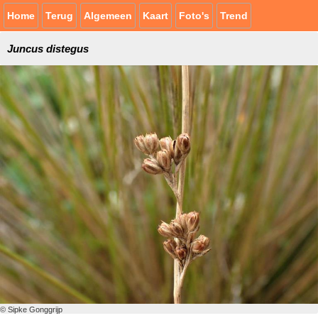
Home
Terug
Algemeen
Kaart
Foto's
Trend
Juncus distegus
© Sipke Gonggrijp