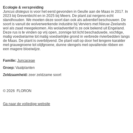
Ecologie & verspreiding
Juncus distegus
is voor het eerst gevonden in Geulle aan de Maas in 2017. In
2023 bij Grevenbicht en in 2025 bij Meers. De plant zal nergens echt
standhouden. We moeten deze soort dan ook als adventief beschouwen. De
soort is vanuit de wolverwerkende industrie bij Verviers met Nieuw-Zeelands
wol als zaad meegekomen. Als woladventief is ze ook bekend uit Engeland.
Deze rus is te vinden op vrij open, zonnige tot licht beschaduwde, vochtige,
matig voedselarme tot matig voedselrijke grond in verbrede rivierbedden langs
de Maas. De plant is overblijvend.
De plant valt op door het tengere karakter
met grauwgroene tot olijfgroene, dunne stengels met opvallende ribben en
een magere bloeiwijze.
Familie:
Juncaceae
Groep:
Vaatplanten
Zeldzaamheid:
zeer zeldzame soort
© 2026 FLORON
Ga naar de volledige website