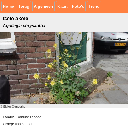
Home
Terug
Algemeen
Kaart
Foto's
Trend
Gele akelei
Aquilegia chrysantha
© Sipke Gonggrijp
Familie:
Ranunculaceae
Groep:
Vaatplanten