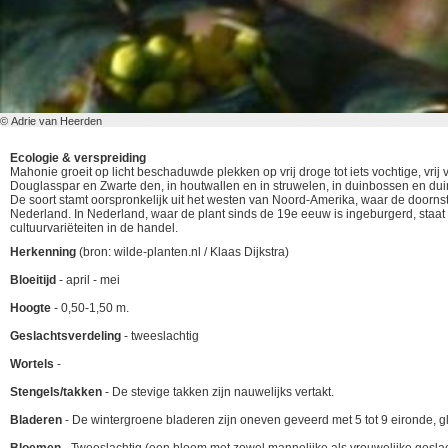
© Adrie van Heerden
Ecologie & verspreiding
Mahonie groeit op licht beschaduwde plekken op vrij droge tot iets vochtige, vri
Douglasspar en Zwarte den, in houtwallen en in struwelen, in duinbossen en dui
De soort stamt oorspronkelijk uit het westen van Noord-Amerika, waar de doornstr
Nederland. In Nederland, waar de plant sinds de 19e eeuw is ingeburgerd, staat
cultuurvariëteiten in de handel.
Herkenning
(bron: wilde-planten.nl / Klaas Dijkstra)
Bloeitijd
- april - mei
Hoogte
- 0,50-1,50 m.
Geslachtsverdeling
- tweeslachtig
Wortels
-
Stengels/takken
- De stevige takken zijn nauwelijks vertakt.
Bladeren
- De wintergroene bladeren zijn oneven geveerd met 5 tot 9 eironde, g