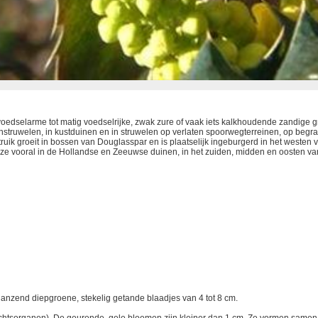
j voedselarme tot matig voedselrijke, zwak zure of vaak iets kalkhoudende zandige 
nstruwelen, in kustduinen en in struwelen op verlaten spoorwegterreinen, op beg
uik groeit in bossen van Douglasspar en is plaatselijk ingeburgerd in het westen v
 ze vooral in de Hollandse en Zeeuwse duinen, in het zuiden, midden en oosten va
lanzend diepgroene, stekelig getande blaadjes van 4 tot 8 cm.