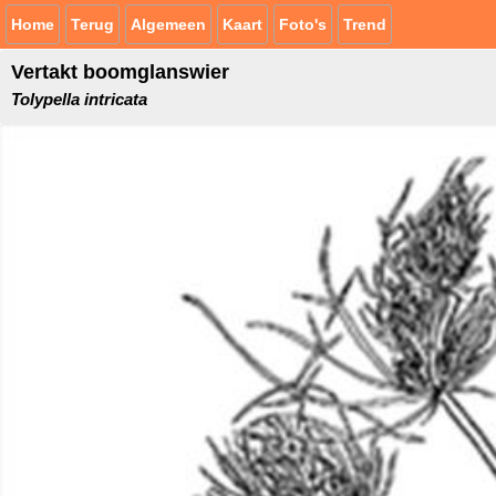
Home
Terug
Algemeen
Kaart
Foto's
Trend
Vertakt boomglanswier
Tolypella intricata