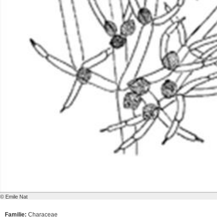
© Emile Nat
Familie:
Characeae