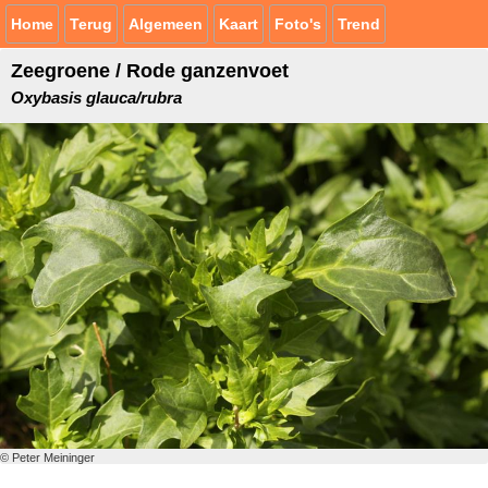
Home
Terug
Algemeen
Kaart
Foto's
Trend
Zeegroene / Rode ganzenvoet
Oxybasis glauca/rubra
© Peter Meininger