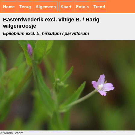
Home
Terug
Algemeen
Kaart
Foto's
Trend
Basterdwederik excl. viltige B. / Harig
wilgenroosje
Epilobium excl. E. hirsutum / parviflorum
© Willem Braam