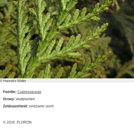
© Hanneke Waller
Familie:
Cupressaceae
Groep:
Vaatplanten
Zeldzaamheid:
zeldzame soort
© 2026 FLORON