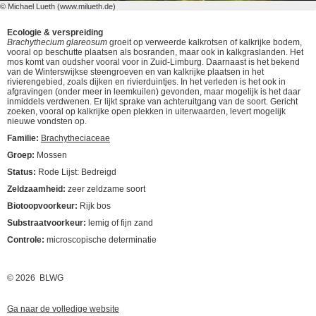
© Michael Lueth (www.milueth.de)
Ecologie & verspreiding
Brachythecium glareosum
groeit op verweerde kalkrotsen of kalkrijke bodem,
vooral op beschutte plaatsen als bosranden, maar ook in kalkgraslanden. Het
mos komt van oudsher vooral voor in Zuid-Limburg. Daarnaast is het bekend
van de Winterswijkse steengroeven en van kalkrijke plaatsen in het
rivierengebied, zoals dijken en rivierduintjes. In het verleden is het ook in
afgravingen (onder meer in leemkuilen) gevonden, maar mogelijk is het daar
inmiddels verdwenen. Er lijkt sprake van achteruitgang van de soort. Gericht
zoeken, vooral op kalkrijke open plekken in uiterwaarden, levert mogelijk
nieuwe vondsten op.
Familie:
Brachytheciaceae
Groep:
Mossen
Status:
Rode Lijst: Bedreigd
Zeldzaamheid:
zeer zeldzame soort
Biotoopvoorkeur:
Rijk bos
Substraatvoorkeur:
lemig of fijn zand
Controle:
microscopische determinatie
© 2026 BLWG
Ga naar de volledige website