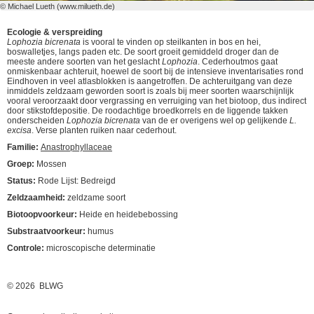
© Michael Lueth (www.milueth.de)
Ecologie & verspreiding
Lophozia bicrenata
is vooral te vinden op steilkanten in bos en hei,
boswalletjes, langs paden etc. De soort groeit gemiddeld droger dan de
meeste andere soorten van het geslacht
Lophozia
. Cederhoutmos gaat
onmiskenbaar achteruit, hoewel de soort bij de intensieve inventarisaties rond
Eindhoven in veel atlasblokken is aangetroffen. De achteruitgang van deze
inmiddels zeldzaam geworden soort is zoals bij meer soorten waarschijnlijk
vooral veroorzaakt door vergrassing en verruiging van het biotoop, dus indirect
door stikstofdepositie. De roodachtige broedkorrels en de liggende takken
onderscheiden
Lophozia bicrenata
van de er overigens wel op gelijkende
L.
excisa
. Verse planten ruiken naar cederhout.
Familie:
Anastrophyllaceae
Groep:
Mossen
Status:
Rode Lijst: Bedreigd
Zeldzaamheid:
zeldzame soort
Biotoopvoorkeur:
Heide en heidebebossing
Substraatvoorkeur:
humus
Controle:
microscopische determinatie
© 2026 BLWG